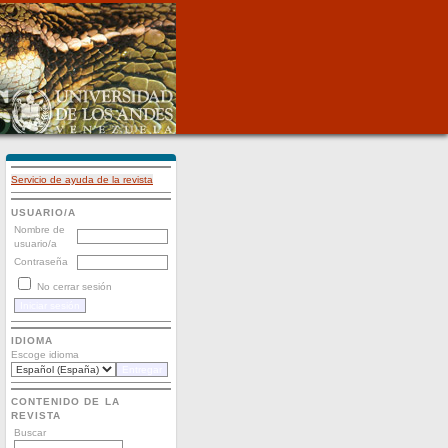
Servicio de ayuda de la revista
USUARIO/A
Nombre de
usuario/a
Contraseña
No cerrar sesión
IDIOMA
Escoge idioma
CONTENIDO DE LA
REVISTA
Buscar