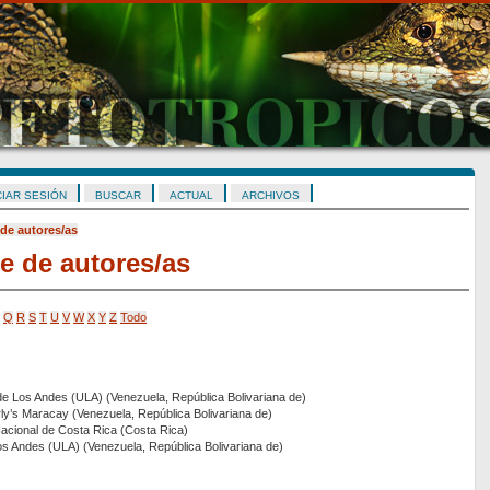
CIAR SESIÓN
BUSCAR
ACTUAL
ARCHIVOS
 de autores/as
e de autores/as
Q
R
S
T
U
V
W
X
Y
Z
Todo
de Los Andes (ULA) (Venezuela, República Bolivariana de)
ly’s Maracay (Venezuela, República Bolivariana de)
Nacional de Costa Rica (Costa Rica)
os Andes (ULA) (Venezuela, República Bolivariana de)