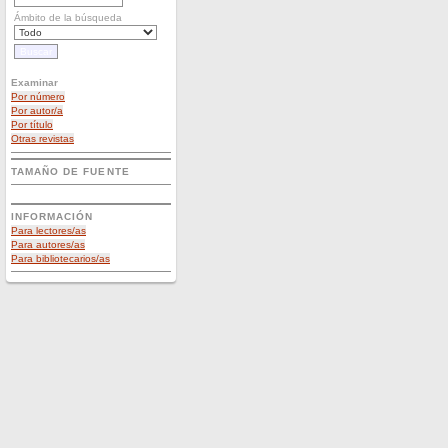
Ámbito de la búsqueda
Examinar
Por número
Por autor/a
Por título
Otras revistas
TAMAÑO DE FUENTE
INFORMACIÓN
Para lectores/as
Para autores/as
Para bibliotecarios/as