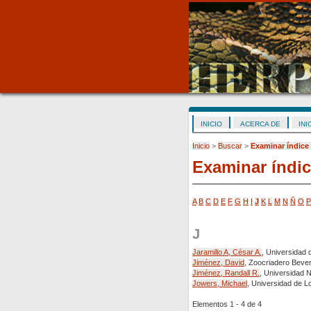
INICIO
ACERCA DE
INI
Inicio
>
Buscar
>
Examinar índice
Examinar índic
A
B
C
D
E
F
G
H
I
J
K
L
M
N
Ñ
O
P
J
Jaramillo A, César A.
, Universidad 
Jiménez, David
, Zoocriadero Bever
Jiménez, Randall R.
, Universidad 
Jowers, Michael
, Universidad de L
Elementos 1 - 4 de 4