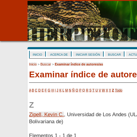
INICIO
ACERCA DE
INICIAR SESIÓN
BUSCAR
ACTU
Inicio
>
Buscar
>
Examinar índice de autores/as
Examinar índice de autore
A
B
C
D
E
F
G
H
I
J
K
L
M
N
Ñ
O
P
Q
R
S
T
U
V
W
X
Y
Z
Todo
Z
Zipell, Kevin C.
, Universidad de Los Andes (UL
Bolivariana de)
Elementos 1 - 1 de 1