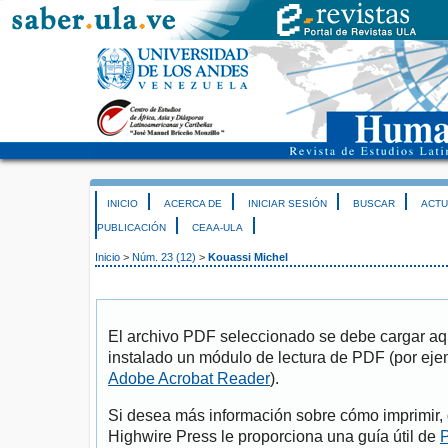
INICIO
ACERCA DE
INICIAR SESIÓN
BUSCAR
ACTU
PUBLICACIÓN
CEAA-ULA
Inicio
>
Núm. 23 (12)
>
Kouassi Michel
El archivo PDF seleccionado se debe cargar aqu
instalado un módulo de lectura de PDF (por eje
Adobe Acrobat Reader
).
Si desea más información sobre cómo imprimir, 
Highwire Press le proporciona una guía útil de
P