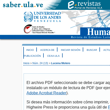
INICIO
ACERCA DE
INICIAR SESIÓN
BUSCAR
ACTU
PUBLICACIÓN
CEAA-ULA
Inicio
>
Núm. 24 (13)
>
Lucena Molero
El archivo PDF seleccionado se debe cargar aqu
instalado un módulo de lectura de PDF (por eje
Adobe Acrobat Reader
).
Si desea más información sobre cómo imprimir, 
Highwire Press le proporciona una guía útil de
P