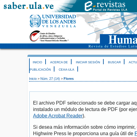
INICIO
ACERCA DE
INICIAR SESIÓN
BUSCAR
ACTU
PUBLICACIÓN
CEAA-ULA
Inicio
>
Núm. 27 (14)
>
Flores
El archivo PDF seleccionado se debe cargar aqu
instalado un módulo de lectura de PDF (por eje
Adobe Acrobat Reader
).
Si desea más información sobre cómo imprimir, 
Highwire Press le proporciona una guía útil de
P