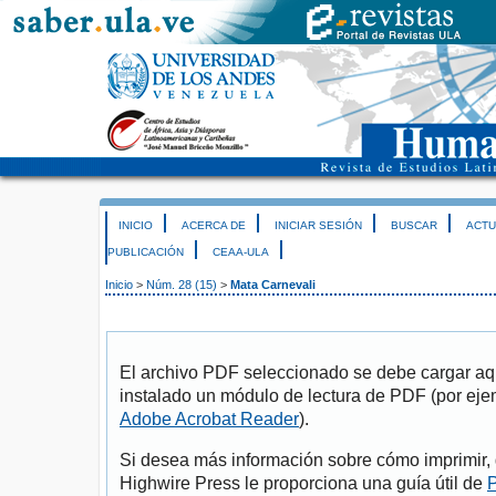
INICIO
ACERCA DE
INICIAR SESIÓN
BUSCAR
ACTU
PUBLICACIÓN
CEAA-ULA
Inicio
>
Núm. 28 (15)
>
Mata Carnevali
El archivo PDF seleccionado se debe cargar aqu
instalado un módulo de lectura de PDF (por eje
Adobe Acrobat Reader
).
Si desea más información sobre cómo imprimir, 
Highwire Press le proporciona una guía útil de
P