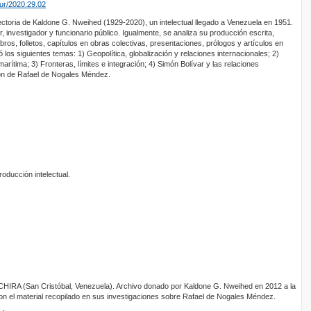
ur/2020.29.02
ectoria de Kaldone G. Nweihed (1929-2020), un intelectual llegado a Venezuela en 1951.
 investigador y funcionario público. Igualmente, se analiza su producción escrita,
bros, folletos, capítulos en obras colectivas, presentaciones, prólogos y artículos en
ó los siguientes temas: 1) Geopolítica, globalización y relaciones internacionales; 2)
arítima; 3) Fronteras, límites e integración; 4) Simón Bolívar y las relaciones
ción de Rafael de Nogales Méndez.
oducción intelectual.
A (San Cristóbal, Venezuela). Archivo donado por Kaldone G. Nweihed en 2012 a la
on el material recopilado en sus investigaciones sobre Rafael de Nogales Méndez.