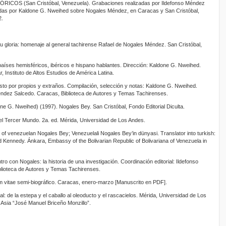
OS (San Cristóbal, Venezuela). Grabaciones realizadas por Ildefonso Méndez
adas por Kaldone G. Nweihed sobre Nogales Méndez, en Caracas y San Cristóbal,
2.
tu gloria: homenaje al general tachirense Rafael de Nogales Méndez. San Cristóbal,
aíses hemisféricos, ibéricos e hispano hablantes. Dirección: Kaldone G. Nweihed.
 Instituto de Altos Estudios de América Latina.
to por propios y extraños. Compilación, selección y notas: Kaldone G. Nweihed.
Méndez Salcedo. Caracas, Biblioteca de Autores y Temas Tachirenses.
 G. Nweihed) (1997). Nogales Bey. San Cristóbal, Fondo Editorial Diculta.
el Tercer Mundo. 2a. ed. Mérida, Universidad de Los Andes.
f venezuelan Nogales Bey; Venezuelali Nogales Bey’in dünyasi. Translator into turkish:
d Kennedy. Ánkara, Embassy of the Bolivarian Republic of Bolivariana of Venezuela in
 con Nogales: la historia de una investigación. Coordinación editorial: Ildefonso
blioteca de Autores y Temas Tachirenses.
 vitae semi-biográfico. Caracas, enero-marzo [Manuscrito en PDF].
: de la estepa y el caballo al oleoducto y el rascacielos. Mérida, Universidad de Los
 Asia “José Manuel Briceño Monzillo”.