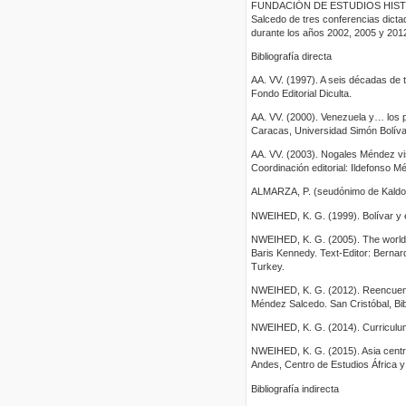
FUNDACIÓN DE ESTUDIOS HISTÓRIC
Salcedo de tres conferencias dict
durante los años 2002, 2005 y 201
Bibliografía directa
AA. VV. (1997). A seis décadas de 
Fondo Editorial Diculta.
AA. VV. (2000). Venezuela y… los p
Caracas, Universidad Simón Bolívar,
AA. VV. (2003). Nogales Méndez vis
Coordinación editorial: Ildefonso 
ALMARZA, P. (seudónimo de Kaldone
NWEIHED, K. G. (1999). Bolívar y 
NWEIHED, K. G. (2005). The world o
Baris Kennedy. Text-Editor: Bernar
Turkey.
NWEIHED, K. G. (2012). Reencuentro
Méndez Salcedo. San Cristóbal, Bi
NWEIHED, K. G. (2014). Curriculum
NWEIHED, K. G. (2015). Asia central
Andes, Centro de Estudios África y
Bibliografía indirecta