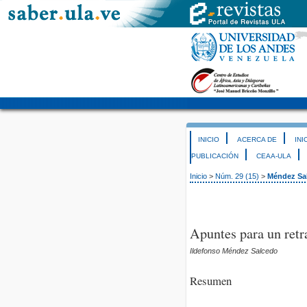
INICIO
ACERCA DE
INI
PUBLICACIÓN
CEAA-ULA
Inicio
>
Núm. 29 (15)
>
Méndez Sa
Apuntes para un ret
Ildefonso Méndez Salcedo
Resumen