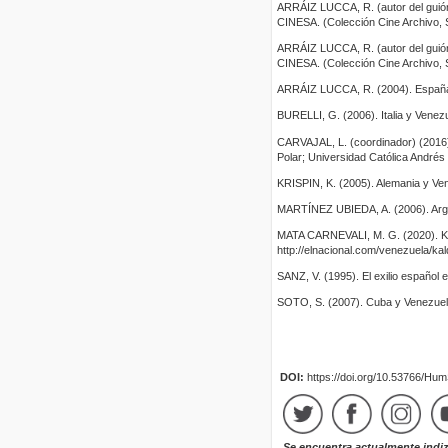
ARRÁIZ LUCCA, R. (autor del guión
CINESA. (Colección Cine Archivo, S
ARRÁIZ LUCCA, R. (autor del guión
CINESA. (Colección Cine Archivo, S
ARRÁIZ LUCCA, R. (2004). España 
BURELLI, G. (2006). Italia y Venez
CARVAJAL, L. (coordinador) (2016)
Polar; Universidad Católica Andrés 
KRISPIN, K. (2005). Alemania y Ven
MARTÍNEZ UBIEDA, A. (2006). Argen
MATA CARNEVALI, M. G. (2020). Kal
http://elnacional.com/venezuela/ka
SANZ, V. (1995). El exilio español
SOTO, S. (2007). Cuba y Venezuela
DOI:
https://doi.org/10.53766/Hu
Se encuentra actualmente indi