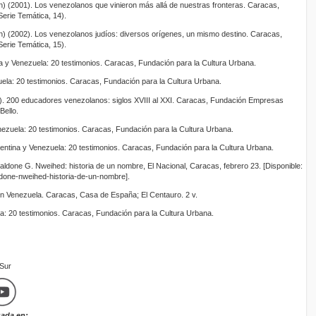
) (2001). Los venezolanos que vinieron más allá de nuestras fronteras. Caracas,
erie Temática, 14).
) (2002). Los venezolanos judíos: diversos orígenes, un mismo destino. Caracas,
erie Temática, 15).
y Venezuela: 20 testimonios. Caracas, Fundación para la Cultura Urbana.
uela: 20 testimonios. Caracas, Fundación para la Cultura Urbana.
. 200 educadores venezolanos: siglos XVIII al XXI. Caracas, Fundación Empresas
Bello.
ezuela: 20 testimonios. Caracas, Fundación para la Cultura Urbana.
tina y Venezuela: 20 testimonios. Caracas, Fundación para la Cultura Urbana.
done G. Nweihed: historia de un nombre, El Nacional, Caracas, febrero 23. [Disponible:
ldone-nweihed-historia-de-un-nombre].
 en Venezuela. Caracas, Casa de España; El Centauro. 2 v.
: 20 testimonios. Caracas, Fundación para la Cultura Urbana.
mSur
zada en: