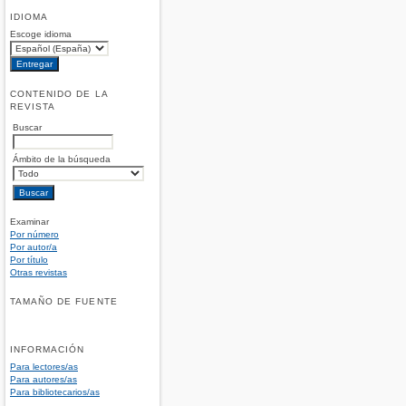
IDIOMA
Escoge idioma
CONTENIDO DE LA
REVISTA
Buscar
Ámbito de la búsqueda
Examinar
Por número
Por autor/a
Por título
Otras revistas
TAMAÑO DE FUENTE
INFORMACIÓN
Para lectores/as
Para autores/as
Para bibliotecarios/as