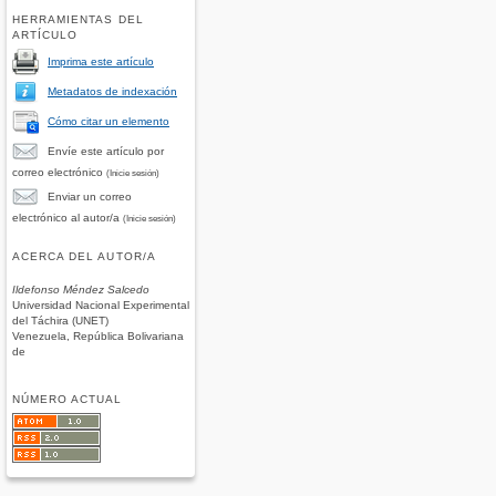
HERRAMIENTAS DEL
ARTÍCULO
Imprima este artículo
Metadatos de indexación
Cómo citar un elemento
Envíe este artículo por
correo electrónico
(Inicie sesión)
Enviar un correo
electrónico al autor/a
(Inicie sesión)
ACERCA DEL AUTOR/A
Ildefonso Méndez Salcedo
Universidad Nacional Experimental
del Táchira (UNET)
Venezuela, República Bolivariana
de
NÚMERO ACTUAL