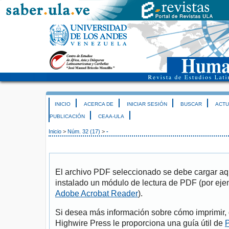
INICIO
ACERCA DE
INICIAR SESIÓN
BUSCAR
ACTU
PUBLICACIÓN
CEAA-ULA
Inicio
>
Núm. 32 (17)
>
-
El archivo PDF seleccionado se debe cargar aqu
instalado un módulo de lectura de PDF (por eje
Adobe Acrobat Reader
).
Si desea más información sobre cómo imprimir, 
Highwire Press le proporciona una guía útil de
P