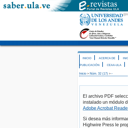
INICIO
ACERCA DE
INI
PUBLICACIÓN
CEAA-ULA
Inicio
>
Núm. 32 (17)
>
-
El archivo PDF selecc
instalado un módulo d
Adobe Acrobat Reade
Si desea más informac
Highwire Press le pro