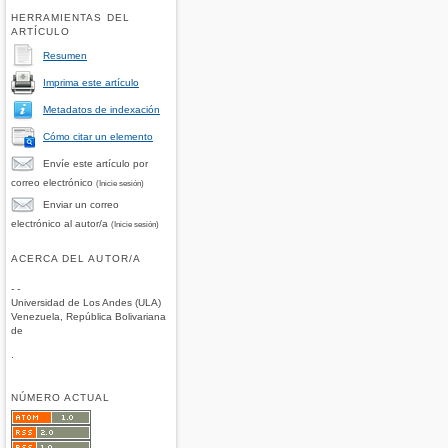
HERRAMIENTAS DEL
ARTÍCULO
Resumen
Imprima este artículo
Metadatos de indexación
Cómo citar un elemento
Envíe este artículo por
correo electrónico
(Inicie sesión)
Enviar un correo
electrónico al autor/a
(Inicie sesión)
ACERCA DEL AUTOR/A
- -
Universidad de Los Andes (ULA)
Venezuela, República Bolivariana
de
.
NÚMERO ACTUAL