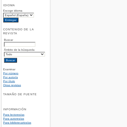
IDIOMA
Escoge idioma
CONTENIDO DE LA
REVISTA
Buscar
Ámbito de la búsqueda
Examinar
Por número
Por autor/a
Por título
Otras revistas
TAMAÑO DE FUENTE
INFORMACIÓN
Para lectores/as
Para autores/as
Para bibliotecarios/as