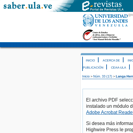
INICIO
ACERCA DE
INI
PUBLICACIÓN
CEAA-ULA
Inicio
>
Núm. 33 (17)
>
Langa Herr
El archivo PDF selecc
instalado un módulo d
Adobe Acrobat Reade
Si desea más informac
Highwire Press le pro