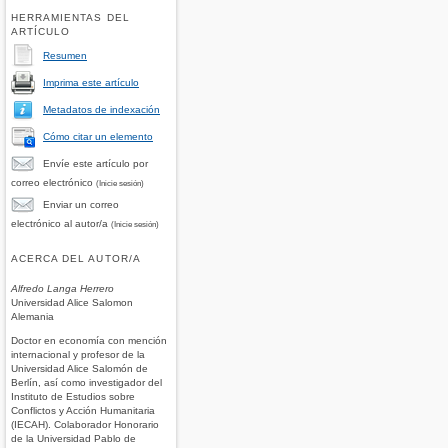
HERRAMIENTAS DEL
ARTÍCULO
Resumen
Imprima este artículo
Metadatos de indexación
Cómo citar un elemento
Envíe este artículo por
correo electrónico
(Inicie sesión)
Enviar un correo
electrónico al autor/a
(Inicie sesión)
ACERCA DEL AUTOR/A
Alfredo Langa Herrero
Universidad Alice Salomon
Alemania
Doctor en economía con mención
internacional y profesor de la
Universidad Alice Salomón de
Berlín, así como investigador del
Instituto de Estudios sobre
Conflictos y Acción Humanitaria
(IECAH). Colaborador Honorario
de la Universidad Pablo de