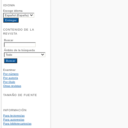
IDIOMA
Escoge idioma
CONTENIDO DE LA
REVISTA
Buscar
Ámbito de la búsqueda
Examinar
Por número
Por autor/a
Por título
Otras revistas
TAMAÑO DE FUENTE
INFORMACIÓN
Para lectores/as
Para autores/as
Para bibliotecarios/as