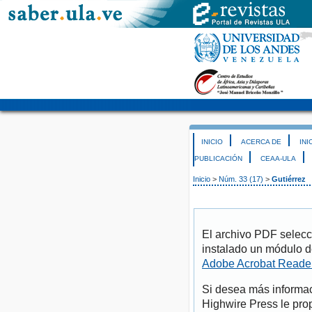
INICIO
ACERCA DE
INI
PUBLICACIÓN
CEAA-ULA
Inicio
>
Núm. 33 (17)
>
Gutiérrez
El archivo PDF selecc
instalado un módulo d
Adobe Acrobat Reade
Si desea más informac
Highwire Press le pro