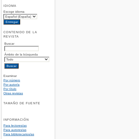
IDIOMA
Escoge idioma
CONTENIDO DE LA
REVISTA
Buscar
Ámbito de la búsqueda
Examinar
Por número
Por autor/a
Por título
Otras revistas
TAMAÑO DE FUENTE
INFORMACIÓN
Para lectores/as
Para autores/as
Para bibliotecarios/as