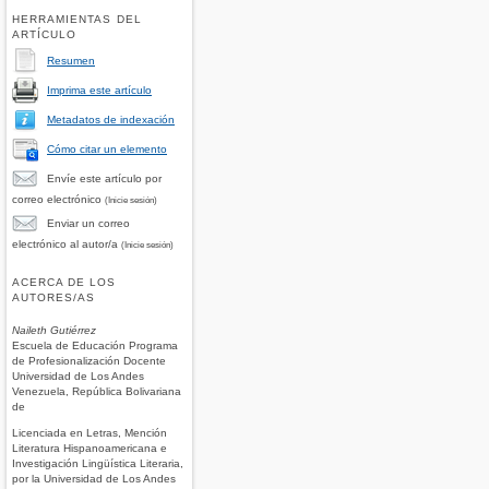
HERRAMIENTAS DEL
ARTÍCULO
Resumen
Imprima este artículo
Metadatos de indexación
Cómo citar un elemento
Envíe este artículo por
correo electrónico
(Inicie sesión)
Enviar un correo
electrónico al autor/a
(Inicie sesión)
ACERCA DE LOS
AUTORES/AS
Naileth Gutiérrez
Escuela de Educación Programa
de Profesionalización Docente
Universidad de Los Andes
Venezuela, República Bolivariana
de
Licenciada en Letras, Mención
Literatura Hispanoamericana e
Investigación Lingüística Literaria,
por la Universidad de Los Andes