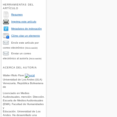
HERRAMIENTAS DEL
ARTÍCULO
Resumen
Imprima este artículo
Metadatos de indexación
Cómo citar un elemento
Envíe este artículo por
correo electrónico
(Inicie sesión)
Enviar un correo
electrónico al autor/a
(Inicie sesión)
ACERCA DEL AUTOR/A
Walter Riolo Fiore
Universidad de Los Andes (ULA)
Venezuela, República Bolivariana
de
Licenciado en Medios
Audiovisuales, mención: Dirección.
Escuela de Medios Audiovisuales
(EMA). Facultad de Humanidades
y
Educación. Universidad de Los
Andes. Ha desarrollado una