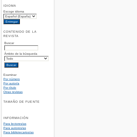
IDIOMA
Escoge idioma
CONTENIDO DE LA
REVISTA
Buscar
Ámbito de la búsqueda
Examinar
Por número
Por autor/a
Por título
Otras revistas
TAMAÑO DE FUENTE
INFORMACIÓN
Para lectores/as
Para autores/as
Para bibliotecarios/as