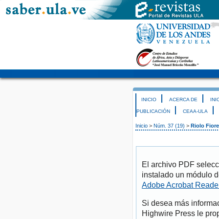
INICIO
ACERCA DE
INI
PUBLICACIÓN
CEAA-ULA
Inicio
>
Núm. 37 (19)
>
Riolo Fiore
El archivo PDF selecc
instalado un módulo d
Adobe Acrobat Reade
Si desea más informac
Highwire Press le pro