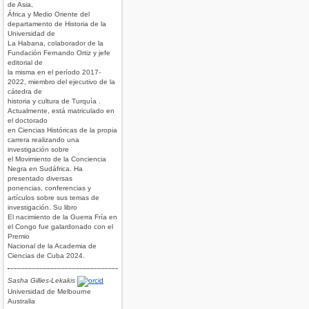
de Asia,
África y Medio Oriente del
departamento de Historia de la
Universidad de
La Habana, colaborador de la
Fundación Fernando Ortiz y jefe
editorial de
la misma en el período 2017-
2022, miembro del ejecutivo de la
cátedra de
historia y cultura de Turquía .
Actualmente, está matriculado en
el doctorado
en Ciencias Históricas de la propia
carrera realizando una
investigación sobre
el Movimiento de la Conciencia
Negra en Sudáfrica. Ha
presentado diversas
ponencias, conferencias y
artículos sobre sus temas de
investigación. Su libro
El nacimiento de la Guerra Fría en
el Congo fue galardonado con el
Premio
Nacional de la Academia de
Ciencias de Cuba 2024.
Sasha Gillies-Lekakis
Universidad de Melbourne
Australia