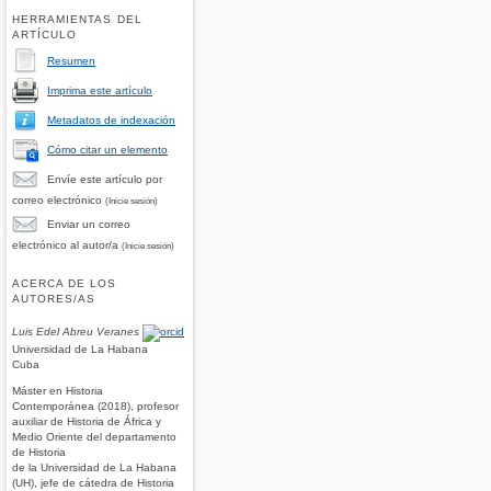
HERRAMIENTAS DEL
ARTÍCULO
Resumen
Imprima este artículo
Metadatos de indexación
Cómo citar un elemento
Envíe este artículo por
correo electrónico
(Inicie sesión)
Enviar un correo
electrónico al autor/a
(Inicie sesión)
ACERCA DE LOS
AUTORES/AS
Luis Edel Abreu Veranes
Universidad de La Habana
Cuba
Máster en Historia
Contemporánea (2018), profesor
auxiliar de Historia de África y
Medio Oriente del departamento
de Historia
de la Universidad de La Habana
(UH), jefe de cátedra de Historia