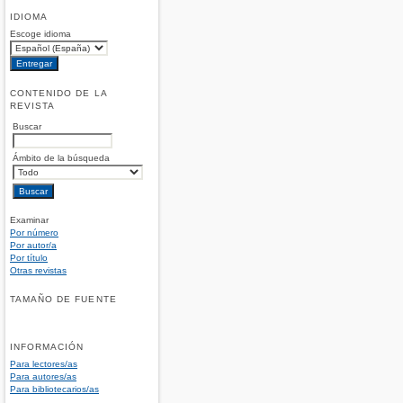
IDIOMA
Escoge idioma
CONTENIDO DE LA
REVISTA
Buscar
Ámbito de la búsqueda
Examinar
Por número
Por autor/a
Por título
Otras revistas
TAMAÑO DE FUENTE
INFORMACIÓN
Para lectores/as
Para autores/as
Para bibliotecarios/as