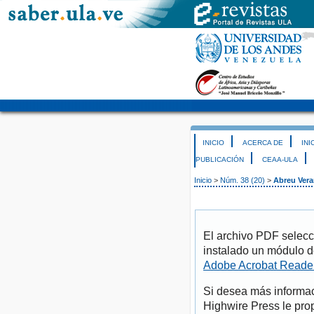
INICIO
ACERCA DE
INI
PUBLICACIÓN
CEAA-ULA
Inicio
>
Núm. 38 (20)
>
Abreu Ver
El archivo PDF selecc
instalado un módulo d
Adobe Acrobat Reade
Si desea más informac
Highwire Press le pro