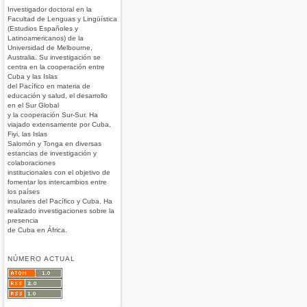
Investigador doctoral en la
Facultad de Lenguas y Lingüística
(Estudios Españoles y
Latinoamericanos) de la
Universidad de Melbourne,
Australia. Su investigación se
centra en la cooperación entre
Cuba y las Islas
del Pacífico en materia de
educación y salud, el desarrollo
en el Sur Global
y la cooperación Sur-Sur. Ha
viajado extensamente por Cuba,
Fiyi, las Islas
Salomón y Tonga en diversas
estancias de investigación y
colaboraciones
institucionales con el objetivo de
fomentar los intercambios entre
los países
insulares del Pacífico y Cuba. Ha
realizado investigaciones sobre la
presencia
de Cuba en África.
NÚMERO ACTUAL