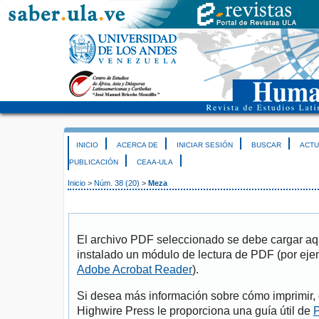
INICIO
ACERCA DE
INICIAR SESIÓN
BUSCAR
ACTU
PUBLICACIÓN
CEAA-ULA
Inicio
>
Núm. 38 (20)
>
Meza
El archivo PDF seleccionado se debe cargar aqu
instalado un módulo de lectura de PDF (por eje
Adobe Acrobat Reader
).
Si desea más información sobre cómo imprimir, 
Highwire Press le proporciona una guía útil de
P