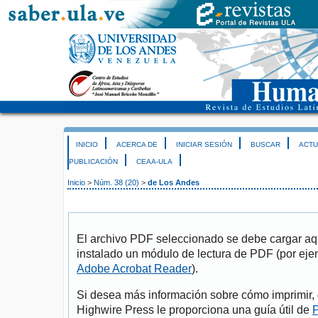
INICIO
ACERCA DE
INICIAR SESIÓN
BUSCAR
ACTU
PUBLICACIÓN
CEAA-ULA
Inicio
>
Núm. 38 (20)
>
de Los Andes
El archivo PDF seleccionado se debe cargar aqu
instalado un módulo de lectura de PDF (por eje
Adobe Acrobat Reader
).
Si desea más información sobre cómo imprimir, 
Highwire Press le proporciona una guía útil de
P