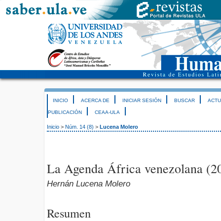
INICIO
ACERCA DE
INICIAR SESIÓN
BUSCAR
ACTU
PUBLICACIÓN
CEAA-ULA
Inicio
>
Núm. 14 (8)
>
Lucena Molero
La Agenda África venezolana (2
Hernán Lucena Molero
Resumen