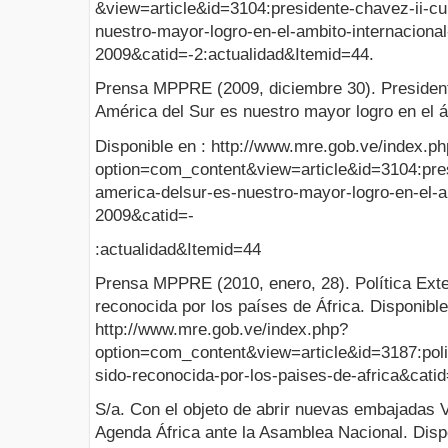
&view=article&id=3104:presidente-chavez-ii-cu
nuestro-mayor-logro-en-el-ambito-internacional
2009&catid=-2:actualidad&Itemid=44.
Prensa MPPRE (2009, diciembre 30). President
América del Sur es nuestro mayor logro en el á
Disponible en : http://www.mre.gob.ve/index.p
option=com_content&view=article&id=3104:pres
america-delsur-es-nuestro-mayor-logro-en-el-am
2009&catid=-
:actualidad&Itemid=44
Prensa MPPRE (2010, enero, 28). Política Exte
reconocida por los países de África. Disponible
http://www.mre.gob.ve/index.php?
option=com_content&view=article&id=3187:poli
sido-reconocida-por-los-paises-de-africa&cati
S/a. Con el objeto de abrir nuevas embajadas V
Agenda África ante la Asamblea Nacional. Disp