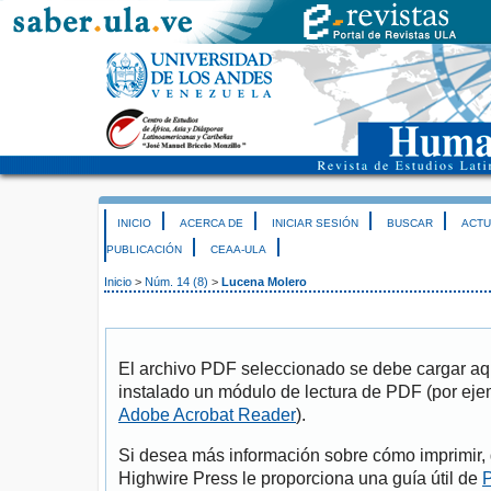
INICIO
ACERCA DE
INICIAR SESIÓN
BUSCAR
ACTU
PUBLICACIÓN
CEAA-ULA
Inicio
>
Núm. 14 (8)
>
Lucena Molero
El archivo PDF seleccionado se debe cargar aqu
instalado un módulo de lectura de PDF (por eje
Adobe Acrobat Reader
).
Si desea más información sobre cómo imprimir, 
Highwire Press le proporciona una guía útil de
P