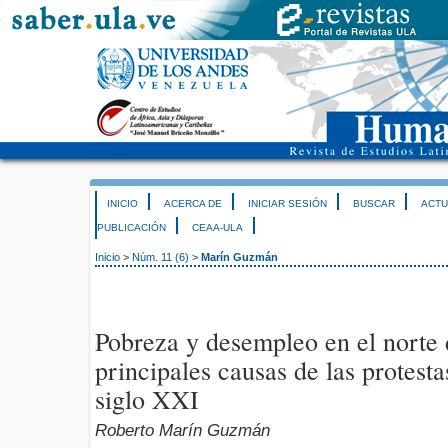
INICIO
ACERCA DE
INICIAR SESIÓN
BUSCAR
ACTU
PUBLICACIÓN
CEAA-ULA
Inicio
>
Núm. 11 (6)
>
Marín Guzmán
Pobreza y desempleo en el norte 
principales causas de las protesta
siglo XXI
Roberto Marín Guzmán