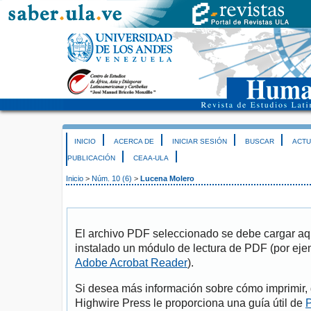
INICIO
ACERCA DE
INICIAR SESIÓN
BUSCAR
ACTU
PUBLICACIÓN
CEAA-ULA
Inicio
>
Núm. 10 (6)
>
Lucena Molero
El archivo PDF seleccionado se debe cargar aqu
instalado un módulo de lectura de PDF (por eje
Adobe Acrobat Reader
).
Si desea más información sobre cómo imprimir, 
Highwire Press le proporciona una guía útil de
P