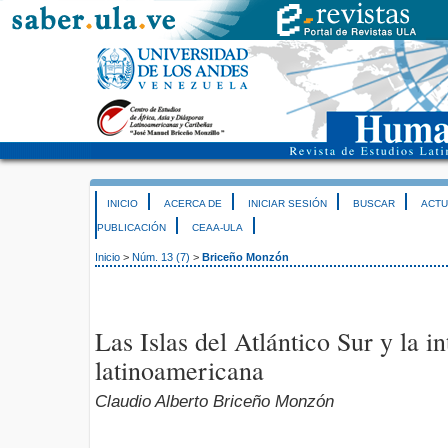
INICIO
ACERCA DE
INICIAR SESIÓN
BUSCAR
ACTU
PUBLICACIÓN
CEAA-ULA
Inicio
>
Núm. 13 (7)
>
Briceño Monzón
Las Islas del Atlántico Sur y la i
latinoamericana
Claudio Alberto Briceño Monzón