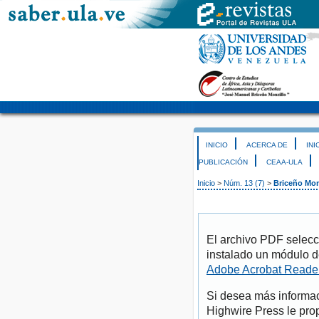
INICIO
ACERCA DE
INI
PUBLICACIÓN
CEAA-ULA
Inicio
>
Núm. 13 (7)
>
Briceño Mo
El archivo PDF selecc
instalado un módulo d
Adobe Acrobat Reade
Si desea más informac
Highwire Press le pro