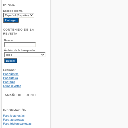
IDIOMA
Escoge idioma
CONTENIDO DE LA
REVISTA
Buscar
Ámbito de la búsqueda
Examinar
Por número
Por autor/a
Por título
Otras revistas
TAMAÑO DE FUENTE
INFORMACIÓN
Para lectores/as
Para autores/as
Para bibliotecarios/as