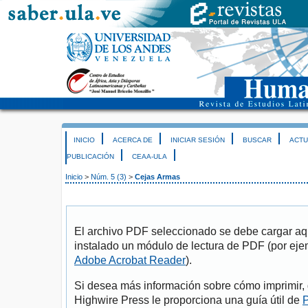
INICIO
ACERCA DE
INICIAR SESIÓN
BUSCAR
ACTU
PUBLICACIÓN
CEAA-ULA
Inicio
>
Núm. 5 (3)
>
Cejas Armas
El archivo PDF seleccionado se debe cargar aqu
instalado un módulo de lectura de PDF (por eje
Adobe Acrobat Reader
).
Si desea más información sobre cómo imprimir, 
Highwire Press le proporciona una guía útil de
P