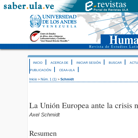
INICIO
ACERCA DE
INICIAR SESIÓN
BUSCAR
ACTU
PUBLICACIÓN
CEAA-ULA
Inicio
>
Núm. 1 (1)
>
Schmidt
La Unión Europea ante la crisis n
Axel Schmidt
Resumen