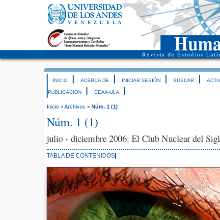
INICIO
ACERCA DE
INICIAR SESIÓN
BUSCAR
ACTU
PUBLICACIÓN
CEAA-ULA
Inicio
>
Archivos
>
Núm. 1 (1)
Núm. 1 (1)
julio - diciembre 2006: El Club Nuclear del Si
TABLA DE CONTENIDOS