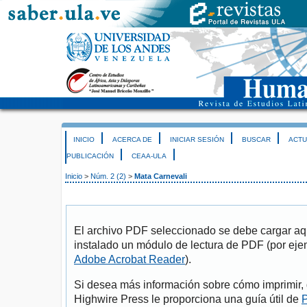
INICIO
ACERCA DE
INICIAR SESIÓN
BUSCAR
ACTU
PUBLICACIÓN
CEAA-ULA
Inicio
>
Núm. 2 (2)
>
Mata Carnevali
El archivo PDF seleccionado se debe cargar aqu
instalado un módulo de lectura de PDF (por eje
Adobe Acrobat Reader
).
Si desea más información sobre cómo imprimir, 
Highwire Press le proporciona una guía útil de
P