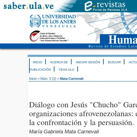
INICIO
ACERCA DE
INICIAR SESIÓN
BUSCAR
ACTU
PUBLICACIÓN
CEAA-ULA
Inicio
>
Núm. 3 (2)
>
Mata Carnevali
Diálogo con Jesús "Chucho" Gar
organizaciones afrovenezolanas: 
la confrontación y la persuasión.
María Gabriela Mata Carnevali