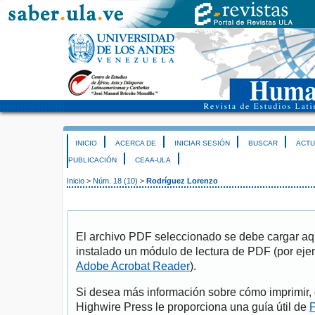
INICIO
ACERCA DE
INICIAR SESIÓN
BUSCAR
ACTU
PUBLICACIÓN
CEAA-ULA
Inicio
>
Núm. 18 (10)
>
Rodríguez Lorenzo
El archivo PDF seleccionado se debe cargar aqu
instalado un módulo de lectura de PDF (por eje
Adobe Acrobat Reader
).
Si desea más información sobre cómo imprimir, 
Highwire Press le proporciona una guía útil de
P