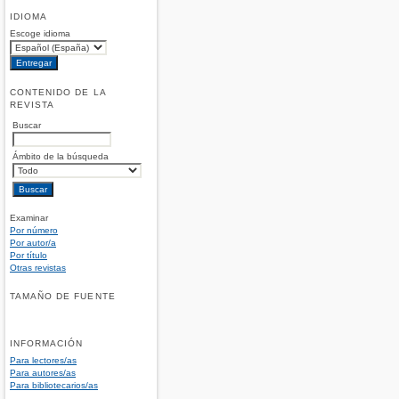
IDIOMA
Escoge idioma
CONTENIDO DE LA
REVISTA
Buscar
Ámbito de la búsqueda
Examinar
Por número
Por autor/a
Por título
Otras revistas
TAMAÑO DE FUENTE
INFORMACIÓN
Para lectores/as
Para autores/as
Para bibliotecarios/as