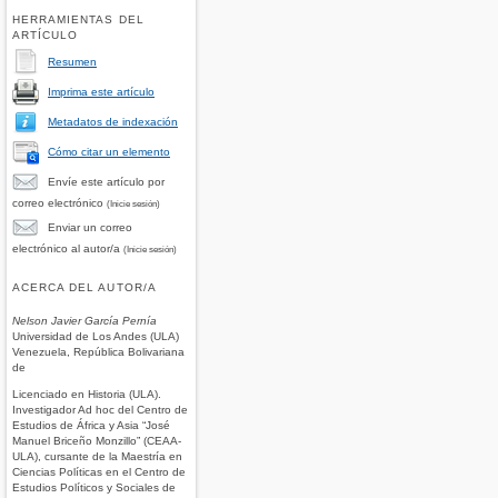
HERRAMIENTAS DEL
ARTÍCULO
Resumen
Imprima este artículo
Metadatos de indexación
Cómo citar un elemento
Envíe este artículo por
correo electrónico
(Inicie sesión)
Enviar un correo
electrónico al autor/a
(Inicie sesión)
ACERCA DEL AUTOR/A
Nelson Javier García Pernía
Universidad de Los Andes (ULA)
Venezuela, República Bolivariana
de
Licenciado en Historia (ULA).
Investigador Ad hoc del Centro de
Estudios de África y Asia “José
Manuel Briceño Monzillo” (CEAA-
ULA), cursante de la Maestría en
Ciencias Políticas en el Centro de
Estudios Políticos y Sociales de