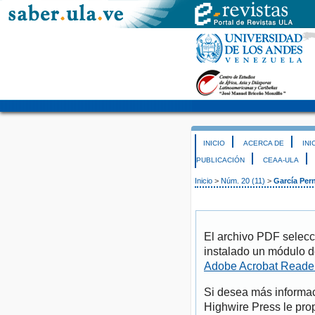
INICIO
ACERCA DE
INI
PUBLICACIÓN
CEAA-ULA
Inicio
>
Núm. 20 (11)
>
García Per
El archivo PDF selecc
instalado un módulo d
Adobe Acrobat Reade
Si desea más informac
Highwire Press le pro