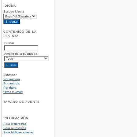
IDIOMA
Escoge idioma
CONTENIDO DE LA
REVISTA
Buscar
Ámbito de la búsqueda
Examinar
Por número
Por autor/a
Por título
Otras revistas
TAMAÑO DE FUENTE
INFORMACIÓN
Para lectores/as
Para autores/as
Para bibliotecarios/as