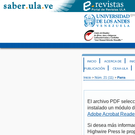
INICIO
ACERCA DE
INI
PUBLICACIÓN
CEAA-ULA
Inicio
>
Núm. 21 (11)
>
Parra
El archivo PDF selecc
instalado un módulo d
Adobe Acrobat Reade
Si desea más informac
Highwire Press le pro