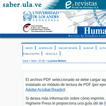
INICIO
ACERCA DE
INICIAR SESIÓN
BUSCAR
ACTU
PUBLICACIÓN
CEAA-ULA
Inicio
>
Núm. 15 (8)
>
Lucena Molero
El archivo PDF seleccionado se debe cargar aqu
instalado un módulo de lectura de PDF (por eje
Adobe Acrobat Reader
).
Si desea más información sobre cómo imprimir, 
Highwire Press le proporciona una guía útil de
P