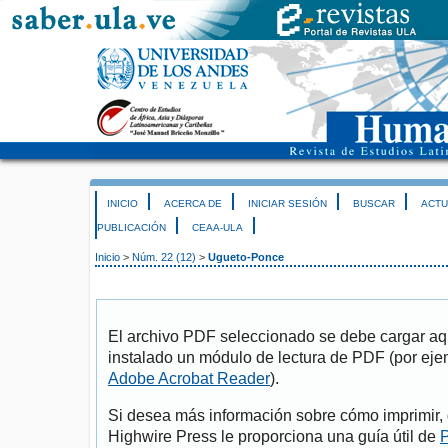
INICIO
ACERCA DE
INICIAR SESIÓN
BUSCAR
ACTU
PUBLICACIÓN
CEAA-ULA
Inicio
>
Núm. 22 (12)
>
Ugueto-Ponce
El archivo PDF seleccionado se debe cargar aqu
instalado un módulo de lectura de PDF (por eje
Adobe Acrobat Reader
).
Si desea más información sobre cómo imprimir, 
Highwire Press le proporciona una guía útil de
P