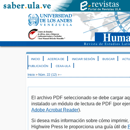
INICIO
ACERCA DE
INICIAR SESIÓN
BUSCAR
ACTU
PUBLICACIÓN
CEAA-ULA
Inicio
>
Núm. 22 (12)
>
-
El archivo PDF seleccionado se debe cargar aqu
instalado un módulo de lectura de PDF (por eje
Adobe Acrobat Reader
).
Si desea más información sobre cómo imprimir, 
Highwire Press le proporciona una guía útil de
P