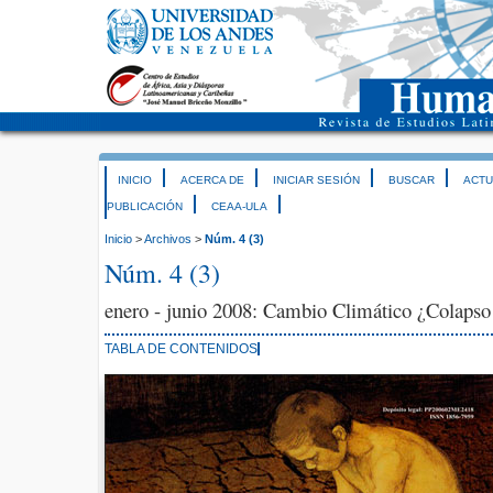
INICIO
ACERCA DE
INICIAR SESIÓN
BUSCAR
ACTU
PUBLICACIÓN
CEAA-ULA
Inicio
>
Archivos
>
Núm. 4 (3)
Núm. 4 (3)
enero - junio 2008: Cambio Climático ¿Colapso
TABLA DE CONTENIDOS