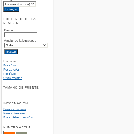
CONTENIDO DE LA
REVISTA
Buscar
Ámbito de la búsqueda
Examinar
Por número
Por autor/a
Por título
Otras revistas
TAMAÑO DE FUENTE
INFORMACIÓN
Para lectores/as
Para autores/as
Para bibliotecarios/as
NÚMERO ACTUAL