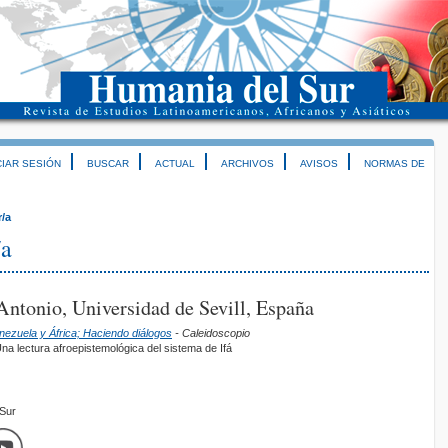
CIAR SESIÓN
BUSCAR
ACTUAL
ARCHIVOS
AVISOS
NORMAS DE
r/a
/a
ntonio, Universidad de Sevill, España
enezuela y África; Haciendo diálogos
- Caleidoscopio
a lectura afroepistemológica del sistema de Ifá
mSur