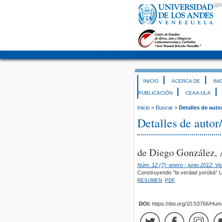
INICIO
ACERCA DE
INI
PUBLICACIÓN
CEAA-ULA
Inicio
>
Buscar
>
Detalles de auto
Detalles de autor
de Diego González, A
Núm. 12 (7): enero - junio 2012: V
Construyendo “la verdad yorùbá” Un
RESUMEN
PDF
DOI:
https://doi.org/10.53766/Hu