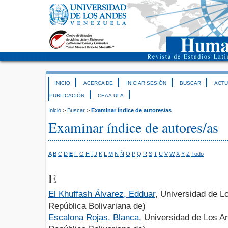
INICIO
ACERCA DE
INICIAR SESIÓN
BUSCAR
ACTU
PUBLICACIÓN
CEAA-ULA
Inicio
>
Buscar
>
Examinar índice de autores/as
Examinar índice de autores/as
A
B
C
D
E
F
G
H
I
J
K
L
M
N
Ñ
O
P
Q
R
S
T
U
V
W
X
Y
Z
Todo
E
El Khuffash Álvarez, Edduar
, Universidad de L
República Bolivariana de)
Escalona Rojas, Blanca
, Universidad de Los A