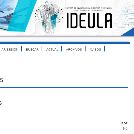
CIAR SESIÓN
BUSCAR
ACTUAL
ARCHIVOS
AVISOS
25
s
PDF
1-6