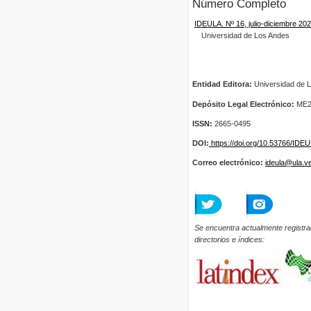
Número Completo
IDEULA. Nº 16, julio-diciembre 20
Universidad de Los Andes
Entidad Editora:
Universidad de L
Depósito Legal Electrónico:
ME2
ISSN:
2665-0495
DOI:
https://doi.org/10.53766/IDE
Correo electrónico:
ideula@ula.v
Se encuentra actualmente registra
directorios e índices: