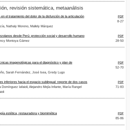
ión, revisión sistemática, metaanálisis
en el tratamiento del dolor de la disfunción de la articulación
PDF
8-27
cía, Nathaly Moreno, Mallely Márquez
ezolanos desde Perú: protección social y desarrollo humano
PDF
rancy Montoya Gámez
28-50
écnicas imagenológicas para el diagnóstico y plan de
PDF
52-70
ño, Sarah Fernández, José Isea, Gredy Lugo
 inferiores hacia el espacio sublingual: reporte de dos casos
PDF
Domínguez Iafaioli, Alejandro Mejía Infante, María Rangel
71-83
oli
gía estética, restauradora y biomimética
PDF
85-86