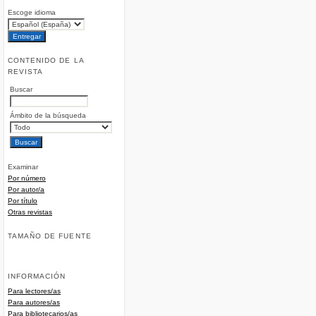
Escoge idioma
CONTENIDO DE LA
REVISTA
Buscar
Ámbito de la búsqueda
Examinar
Por número
Por autor/a
Por título
Otras revistas
TAMAÑO DE FUENTE
INFORMACIÓN
Para lectores/as
Para autores/as
Para bibliotecarios/as