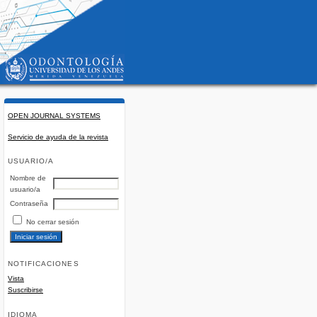
OPEN JOURNAL SYSTEMS
Servicio de ayuda de la revista
USUARIO/A
Nombre de
usuario/a
Contraseña
No cerrar sesión
NOTIFICACIONES
Vista
Suscribirse
IDIOMA