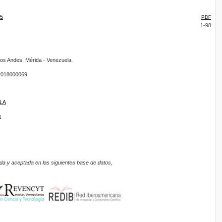
25
PDF
1-98
os Andes, Mérida - Venezuela.
018000069
ULA
e
da y aceptada en las siguientes base de datos,