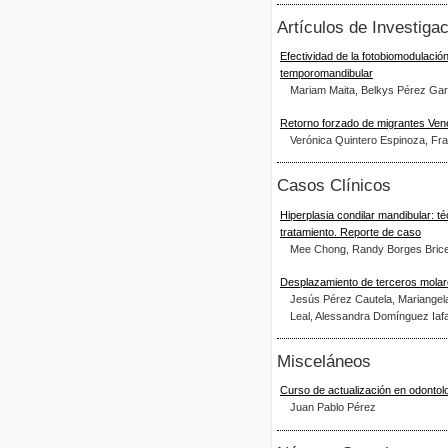
Artículos de Investigac
Efectividad de la fotobiomodulación 
temporomandibular
Mariam Maita, Belkys Pérez Gar
Retorno forzado de migrantes Ven
Verónica Quintero Espinoza, F
Casos Clínicos
Hiperplasia condilar mandibular: t
tratamiento. Reporte de caso
Mee Chong, Randy Borges Brice
Desplazamiento de terceros molares
Jesús Pérez Cautela, Mariangela 
Leal, Alessandra Domínguez Iafai
Misceláneos
Curso de actualización en odontolo
Juan Pablo Pérez