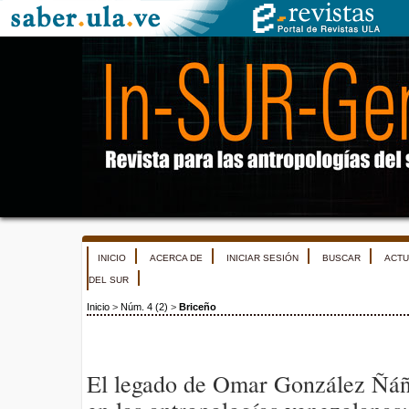
INICIO
ACERCA DE
INICIAR SESIÓN
BUSCAR
ACTU
DEL SUR
Inicio
>
Núm. 4 (2)
>
Briceño
El legado de Omar González Ñáñ