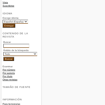
Vista
Suscribirse
IDIOMA
Escoge idioma
CONTENIDO DE LA
REVISTA
Buscar
Ámbito de la búsqueda
Examinar
Por número
Por autor/a
Por título
Otras revistas
TAMAÑO DE FUENTE
INFORMACIÓN
Para lectores/as