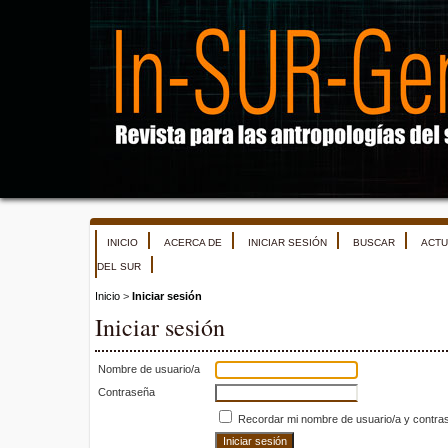
INICIO
ACERCA DE
INICIAR SESIÓN
BUSCAR
ACTU
DEL SUR
Inicio
>
Iniciar sesión
Iniciar sesión
Nombre de usuario/a
Contraseña
Recordar mi nombre de usuario/a y contra