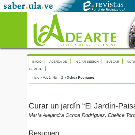
INICIO
ACERCA DE
INICIAR SESIÓN
BUSCAR
ACTU
DE ARTE
Inicio
>
Vol. 1, Núm. 2
>
Ochoa Rodríguez
Curar un jardín “El Jardín-Pais
María Alejandra Ochoa Rodríguez, Ebelice Tor
Resumen