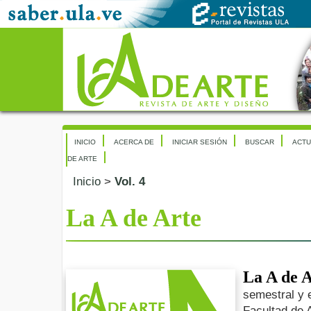
INICIO
ACERCA DE
INICIAR SESIÓN
BUSCAR
ACTU
DE ARTE
Inicio
>
Vol. 4
La A de Arte
La A de 
semestral y e
Facultad de A