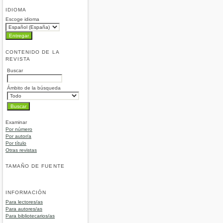
IDIOMA
Escoge idioma
CONTENIDO DE LA
REVISTA
Buscar
Ámbito de la búsqueda
Examinar
Por número
Por autor/a
Por título
Otras revistas
TAMAÑO DE FUENTE
INFORMACIÓN
Para lectores/as
Para autores/as
Para bibliotecarios/as