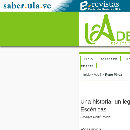
INICIO
ACERCA DE
INI
DE ARTE
Inicio
>
Vol. 3
>
René Pérez
Una historia, un le
Escénicas
Freddys René Pérez
Resumen