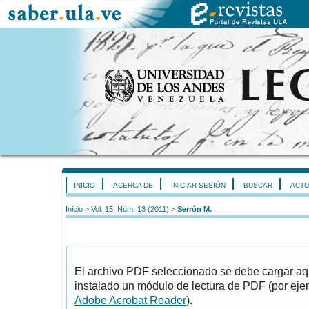
INICIO
ACERCA DE
INICIAR SESIÓN
BUSCAR
ACTU
Inicio
>
Vol. 15, Núm. 13 (2011)
>
Serrón M.
El archivo PDF seleccionado se debe cargar aqu
instalado un módulo de lectura de PDF (por eje
Adobe Acrobat Reader
).