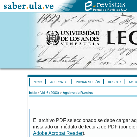
INICIO
ACERCA DE
INICIAR SESIÓN
BUSCAR
ACTU
Inicio
>
Vol. 6 (2003)
>
Aguirre de Ramírez
El archivo PDF seleccionado se debe cargar aqu
instalado un módulo de lectura de PDF (por eje
Adobe Acrobat Reader
).