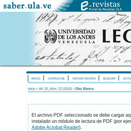
INICIO
ACERCA DE
INICIAR SESIÓN
BUSCAR
ACTU
Inicio
>
Vol. 20, Núm. 22 (2016)
>
Díaz Blanca
El archivo PDF seleccionado se debe cargar aqu
instalado un módulo de lectura de PDF (por eje
Adobe Acrobat Reader
).