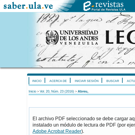
INICIO
ACERCA DE
INICIAR SESIÓN
BUSCAR
ACTU
Inicio
>
Vol. 20, Núm. 23 (2016)
>
Abreu,
El archivo PDF seleccionado se debe cargar aqu
instalado un módulo de lectura de PDF (por eje
Adobe Acrobat Reader
).