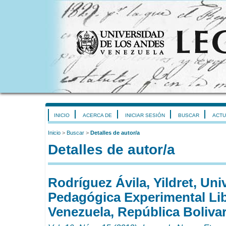
INICIO
ACERCA DE
INICIAR SESIÓN
BUSCAR
ACTU
Inicio
>
Buscar
>
Detalles de autor/a
Detalles de autor/a
Rodríguez Ávila, Yildret, Uni
Pedagógica Experimental Lib
Venezuela, República Boliva