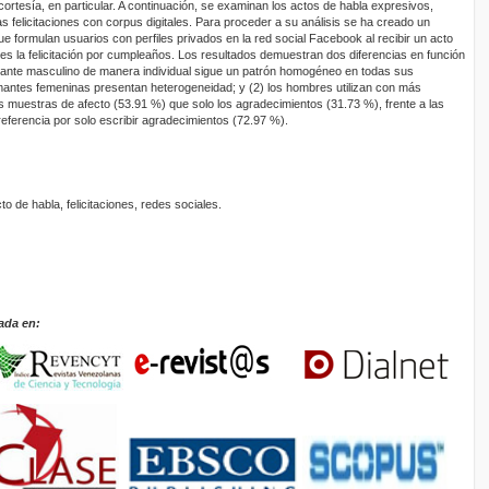
cortesía, en particular. A continuación, se examinan los actos de habla expresivos,
 felicitaciones con corpus digitales. Para proceder a su análisis se ha creado un
 formulan usuarios con perfiles privados en la red social Facebook al recibir un acto
s la felicitación por cumpleaños. Los resultados demuestran dos diferencias en función
rmante masculino de manera individual sigue un patrón homogéneo en todas sus
mantes femeninas presentan heterogeneidad; y (2) los hombres utilizan con más
 muestras de afecto (53.91 %) que solo los agradecimientos (31.73 %), frente a las
ferencia por solo escribir agradecimientos (72.97 %).
o de habla, felicitaciones, redes sociales.
ada en: