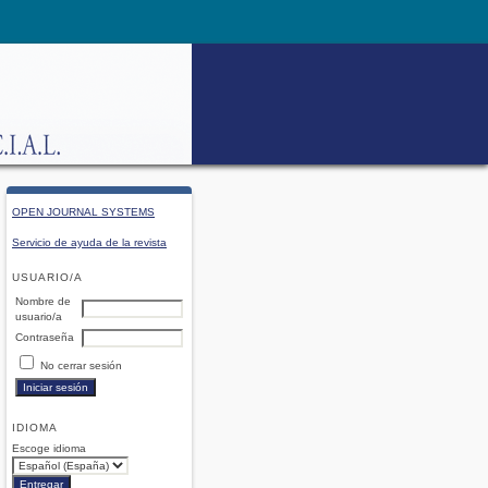
OPEN JOURNAL SYSTEMS
Servicio de ayuda de la revista
USUARIO/A
Nombre de
usuario/a
Contraseña
No cerrar sesión
IDIOMA
Escoge idioma