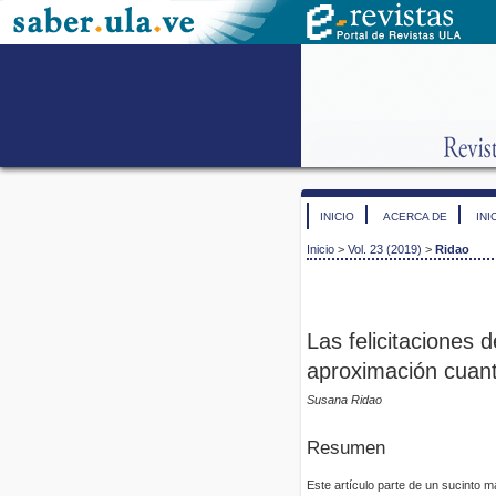
INICIO
ACERCA DE
INI
Inicio
>
Vol. 23 (2019)
>
Ridao
Las felicitaciones 
aproximación cuanti
Susana Ridao
Resumen
Este artículo parte de un sucinto 