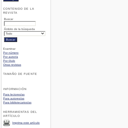
CONTENIDO DE LA
REVISTA
Buscar
Ámbito de la búsqueda
Examinar
Por número
Por autor/a
Por título
Otras revistas
TAMAÑO DE FUENTE
INFORMACIÓN
Para lectores/as
Para autores/as
Para bibliotecarios/as
HERRAMIENTAS DEL
ARTÍCULO
Imprima este artículo