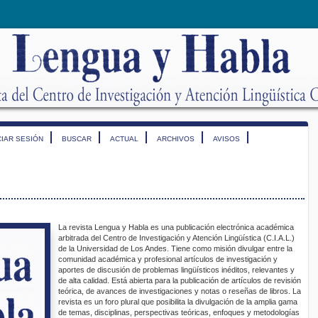
CIAR SESIÓN
BUSCAR
ACTUAL
ARCHIVOS
AVISOS
La revista Lengua y Habla es una publicación electrónica académica
arbitrada del Centro de Investigación y Atención Lingüística (C.I.A.L.)
de la Universidad de Los Andes. Tiene como misión divulgar entre la
comunidad académica y profesional artículos de investigación y
aportes de discusión de problemas lingüísticos inéditos, relevantes y
de alta calidad. Está abierta para la publicación de artículos de revisión
teórica, de avances de investigaciones y notas o reseñas de libros. La
revista es un foro plural que posibilita la divulgación de la amplia gama
de temas, disciplinas, perspectivas teóricas, enfoques y metodologías