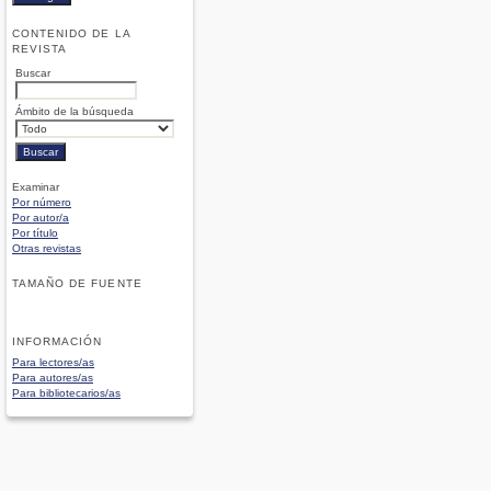
CONTENIDO DE LA
REVISTA
Buscar
Ámbito de la búsqueda
Examinar
Por número
Por autor/a
Por título
Otras revistas
TAMAÑO DE FUENTE
INFORMACIÓN
Para lectores/as
Para autores/as
Para bibliotecarios/as