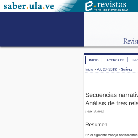
INICIO
ACERCA DE
INI
Inicio
>
Vol. 23 (2019)
>
Suárez
Secuencias narrativ
Análisis de tres rel
Félix Suárez
Resumen
En el siguiente trabajo revisaremos