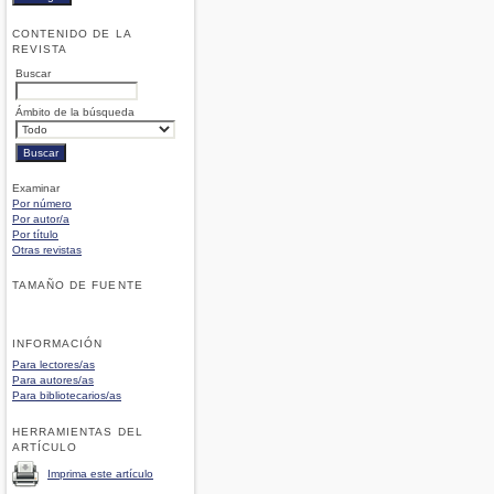
CONTENIDO DE LA
REVISTA
Buscar
Ámbito de la búsqueda
Examinar
Por número
Por autor/a
Por título
Otras revistas
TAMAÑO DE FUENTE
INFORMACIÓN
Para lectores/as
Para autores/as
Para bibliotecarios/as
HERRAMIENTAS DEL
ARTÍCULO
Imprima este artículo