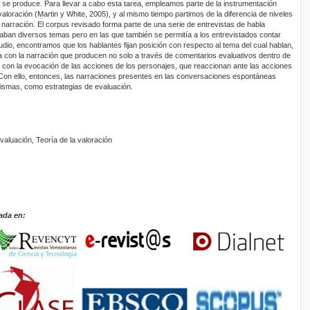
al se produce. Para llevar a cabo esta tarea, empleamos parte de la instrumentación
 valoración (Martin y White, 2005), y al mismo tiempo partimos de la diferencia de niveles
narración. El corpus revisado forma parte de una serie de entrevistas de habla
ban diversos temas pero en las que también se permitía a los entrevistados contar
studio, encontramos que los hablantes fijan posición con respecto al tema del cual hablan,
a con la narración que producen no solo a través de comentarios evaluativos dentro de
n con la evocación de las acciones de los personajes, que reaccionan ante las acciones
 Con ello, entonces, las narraciones presentes en las conversaciones espontáneas
mismas, como estrategias de evaluación.
valuación, Teoría de la valoración
ada en: